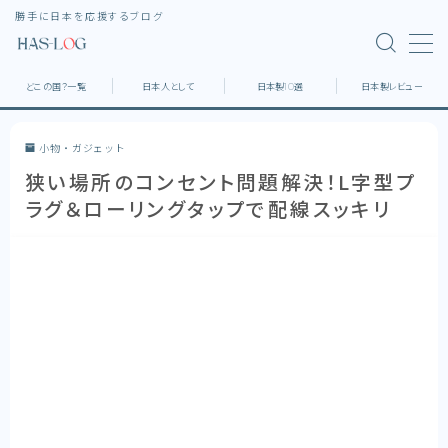
勝手に日本を応援するブログ
MENU
どこの国？一覧
日本人として
日本製10選
日本製レビュー
ホーム
小物・ガジェット
狭い場所のコンセント問題解決！L字型プ
どこの国？一覧
ラグ＆ローリングタップで配線スッキリ
日本製10選
日本製レビュー
デスク環境
家具・家電