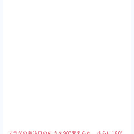
プラグの差込口の向きを90°変えられ、さらに180°