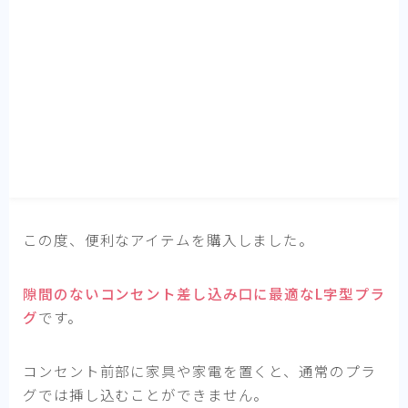
小物・ガジェット
素朴な疑問解決
言いたいこと
プライバシーポリシー
お問い合わせ
この度、便利なアイテムを購入しました。
隙間のないコンセント差し込み口に最適なL字型プラ
グ
です。
コンセント前部に家具や家電を置くと、通常のプラ
グでは挿し込むことができません。