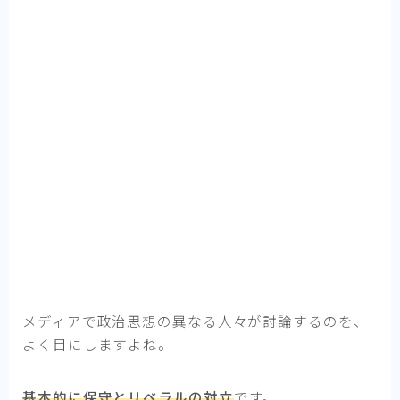
メディアで政治思想の異なる人々が討論するのを、
よく目にしますよね。
基本的に
保守
と
リベラル
の対立
です。