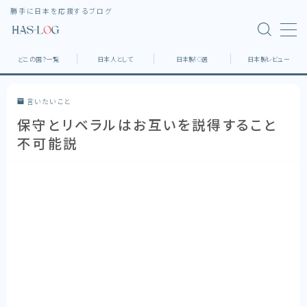
勝手に日本を応援するブログ
MENU
どこの国？一覧
日本人として
日本製10選
日本製レビュー
ホーム
言いたいこと
保守とリベラルはお互いを説得すること
どこの国？一覧
不可能説
日本製10選
日本製レビュー
デスク環境
家具・家電