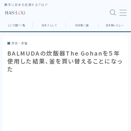
勝手に日本を応援するブログ
MENU
どこの国？一覧
日本人として
日本製10選
日本製レビュー
ホーム
家具・家電
BALMUDAの炊飯器The Gohanを５年
どこの国？一覧
使用した結果、釜を買い替えることになっ
た
日本製10選
日本製レビュー
デスク環境
家具・家電