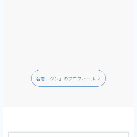
小物・ガジェット
シンプルライフ
ノマドワーク
SIMPLE
NOMAD
素朴な疑問解決
言いたいこと
カメラ
家族との時間
CAMERA
FAMILY
プライバシーポリシー
お問い合わせ
著者「ジン」のプロフィール