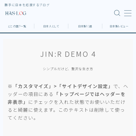
勝手に日本を応援するブログ
MENU
どこの国？一覧
日本人として
日本製10選
日本製レビュー
ホーム
JIN:R DEMO 4
どこの国？一覧
シンプルだけど、贅沢な生き方
日本製10選
※「カスタマイズ」>「サイトデザイン設定」
で、ヘ
日本製レビュー
ッダーの項目にある
「トップページではヘッダーを
非表示」
にチェックを入れた状態でお使いいただけ
ると綺麗に使えます。このテキストは削除して使っ
デスク環境
てください。
家具・家電